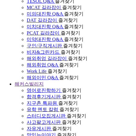
TESOL Q&A
즐겨찾기
MCAT 길라잡이
즐겨찾기
미의대진학 Q&A
즐겨찾기
DAT 길라잡이
즐겨찾기
미치대진학 Q&A
즐겨찾기
PCAT 길라잡이
즐겨찾기
미약대진학 Q&A
즐겨찾기
구인/구직게시판
즐겨찾기
비자&그린카드
즐겨찾기
해외취업 길라잡이
즐겨찾기
해외취업 Q&A
즐겨찾기
Work Life
즐겨찾기
해외이민 Q&A
즐겨찾기
해커스빌리지
영어로진학하기
즐겨찾기
합격후기게시판
즐겨찾기
지구촌 특파원
즐겨찾기
유학 멘토 칼럼
즐겨찾기
스터디모집게시판
즐겨찾기
사고팔고게시판
즐겨찾기
자유게시판
즐겨찾기
맛있는이야기
즐겨찾기