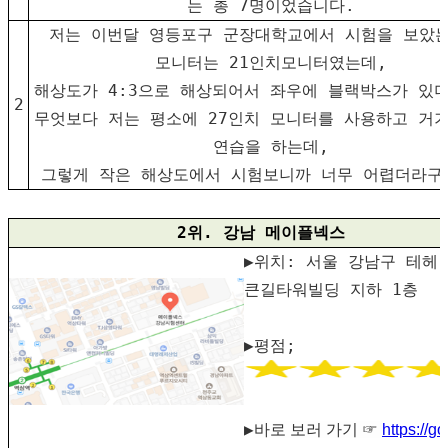
는 총 7명이었습니다.
저는 이번달 영등포구 군장대학교에서 시험을 보았
모니터는 21인치모니터였는데,
해상도가 4:3으로 해상되어서 좌우에 블랙박스가 있
2
무엇보다 저는 평소에 27인치 모니터를 사용하고 거
연습을 하는데,
그렇게 작은 해상도에서 시험보니까 너무 어렵더라구
2위. 강남 메이플넥스
▶위치: 서울 강남구 테헤란
큰길타워빌딩 지하 1층
▶평점;
▶
바로 보러 가기 ☞
https://g