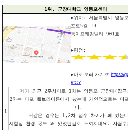
1위. 군장대학교 영등포센터
▶위치: 서울특별시 영등포
포로5길 19
동아프레임밸리 901호
▶평점;
▶
바로 보러 가기 ☞
https://g
9tCY
제가 최근 2주차이로 1차는 영등포 군장대(집근처
2차는 마포 풀브라이튼에서 봤는데 개인적으로는 마
다.
1
저같은 경우는 1,2차 점수 차이가 꽤 컸는데
시험장 환경 몫도 꽤 있었던걸로 느껴지네요. 사람수