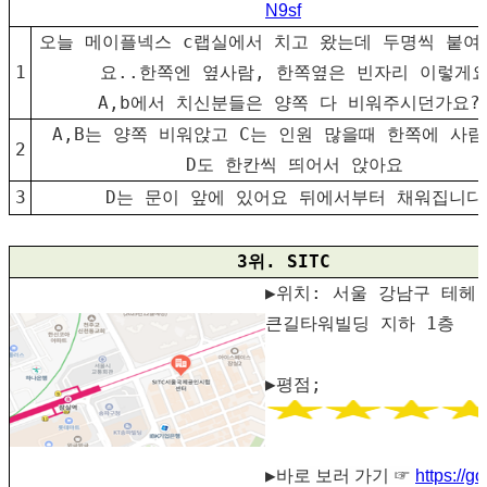
N9sf
오늘 메이플넥스 c랩실에서 치고 왔는데 두명씩 붙여
1
요..한쪽엔 옆사람, 한쪽옆은 빈자리 이렇게
A,b에서 치신분들은 양쪽 다 비워주시던가요?
A,B는 양쪽 비워앉고 C는 인원 많을때 한쪽에 사
2
D도 한칸씩 띄어서 앉아요
3
D는 문이 앞에 있어요 뒤에서부터 채워집니다
3위. SITC
▶위치: 서울 강남구 테헤란
큰길타워빌딩 지하 1층
▶평점;
▶
바로 보러 가기 ☞
https://g