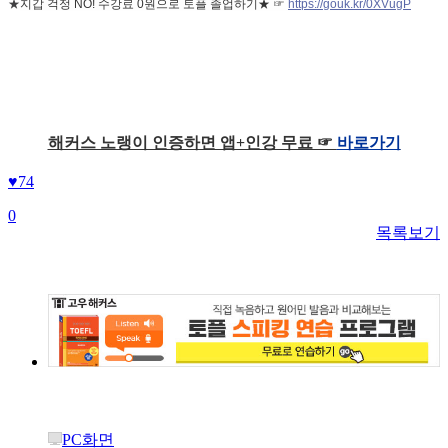
★
지갑 걱정 NO! 수강료 0원으로 토플 졸업하기★
☞
https://gouk.kr/0XVugP
해커스 노랭이 인증하면 앱+인강 무료 ☞
바로가기
♥
74
0
목록보기
PC화면