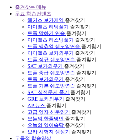
즐겨찾는 메뉴
무료 학습컨텐츠
해커스 보카게임
즐겨찾기
아이엘츠 리딩풀기
즐겨찾기
토플 말하기 연습
즐겨찾기
아이엘츠 리스닝풀기
즐겨찾기
토플 액츄얼 쉐도잉연습
즐겨찾기
아이엘츠 보카외우기
즐겨찾기
토플 정규 쉐도잉연습
즐겨찾기
SAT 보카외우기
즐겨찾기
토플 중급 쉐도잉연습
즐겨찾기
토플 보카외우기
즐겨찾기
토플 기본 쉐도잉연습
즐겨찾기
SAT 실전문제 풀기
즐겨찾기
GRE 보카외우기
즐겨찾기
AP 뉴스
즐겨찾기
고급 영자 신문읽기
즐겨찾기
오늘의 한줄명언
즐겨찾기
오늘의 영어속담
즐겨찾기
보카 시험지 생성기
즐겨찾기
고득점 학습영상