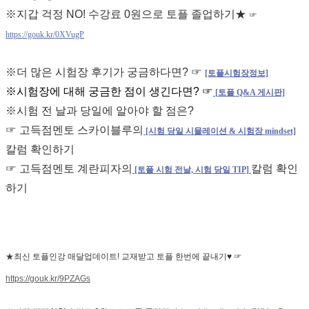
※
지갑 걱정 NO! 수강료 0원으로 토플 졸업하기★
☞
https://gouk.kr/0XVugP
※더 많은 시험장 후기가 궁금하다면? ☞
[토플시험장정보]
※시험장에 대해 궁금한 점이 생긴다면? ☞
[
토플 Q&A 게시판]
※시험 전 날과 당일에 알아야 할 점은?
☞ 고득점멘토 스카이블루의
[시험 당일 시뮬레이션 & 시험장 mindset]
칼럼 확인하기
☞ 고득점멘토 계란피자의
칼럼 확인
[토플 시험 전날, 시험 당일 TIP]
하기
★
최신 토플인강 매달업데이트! 교재받고 토플 한번에 끝내기♥
☞
https://gouk.kr/9PZAGs