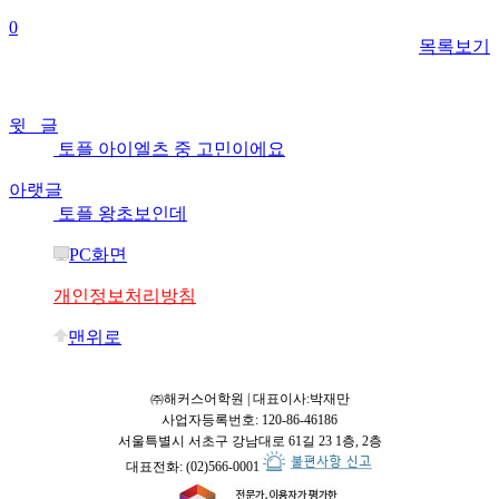
0
목록보기
윗 글
토플 아이엘츠 중 고민이에요
아랫글
토플 왕초보인데
PC화면
개인정보처리방침
맨위로
㈜해커스어학원 | 대표이사:박재만
사업자등록번호: 120-86-46186
서울특별시 서초구 강남대로 61길 23 1층, 2층
대표전화: (02)566-0001