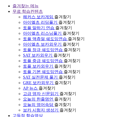
즐겨찾는 메뉴
무료 학습컨텐츠
해커스 보카게임
즐겨찾기
아이엘츠 리딩풀기
즐겨찾기
토플 말하기 연습
즐겨찾기
아이엘츠 리스닝풀기
즐겨찾기
토플 액츄얼 쉐도잉연습
즐겨찾기
아이엘츠 보카외우기
즐겨찾기
토플 정규 쉐도잉연습
즐겨찾기
SAT 보카외우기
즐겨찾기
토플 중급 쉐도잉연습
즐겨찾기
토플 보카외우기
즐겨찾기
토플 기본 쉐도잉연습
즐겨찾기
SAT 실전문제 풀기
즐겨찾기
GRE 보카외우기
즐겨찾기
AP 뉴스
즐겨찾기
고급 영자 신문읽기
즐겨찾기
오늘의 한줄명언
즐겨찾기
오늘의 영어속담
즐겨찾기
보카 시험지 생성기
즐겨찾기
고득점 학습영상