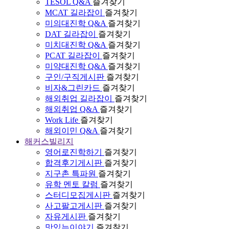
TESOL Q&A
즐겨찾기
MCAT 길라잡이
즐겨찾기
미의대진학 Q&A
즐겨찾기
DAT 길라잡이
즐겨찾기
미치대진학 Q&A
즐겨찾기
PCAT 길라잡이
즐겨찾기
미약대진학 Q&A
즐겨찾기
구인/구직게시판
즐겨찾기
비자&그린카드
즐겨찾기
해외취업 길라잡이
즐겨찾기
해외취업 Q&A
즐겨찾기
Work Life
즐겨찾기
해외이민 Q&A
즐겨찾기
해커스빌리지
영어로진학하기
즐겨찾기
합격후기게시판
즐겨찾기
지구촌 특파원
즐겨찾기
유학 멘토 칼럼
즐겨찾기
스터디모집게시판
즐겨찾기
사고팔고게시판
즐겨찾기
자유게시판
즐겨찾기
맛있는이야기
즐겨찾기