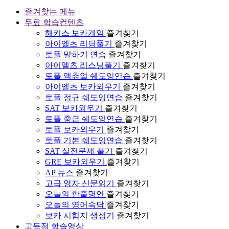
즐겨찾는 메뉴
무료 학습컨텐츠
해커스 보카게임
즐겨찾기
아이엘츠 리딩풀기
즐겨찾기
토플 말하기 연습
즐겨찾기
아이엘츠 리스닝풀기
즐겨찾기
토플 액츄얼 쉐도잉연습
즐겨찾기
아이엘츠 보카외우기
즐겨찾기
토플 정규 쉐도잉연습
즐겨찾기
SAT 보카외우기
즐겨찾기
토플 중급 쉐도잉연습
즐겨찾기
토플 보카외우기
즐겨찾기
토플 기본 쉐도잉연습
즐겨찾기
SAT 실전문제 풀기
즐겨찾기
GRE 보카외우기
즐겨찾기
AP 뉴스
즐겨찾기
고급 영자 신문읽기
즐겨찾기
오늘의 한줄명언
즐겨찾기
오늘의 영어속담
즐겨찾기
보카 시험지 생성기
즐겨찾기
고득점 학습영상