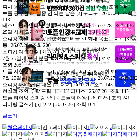
토플 시험장 음료
[3]
asdf | 26.07.28 | 조회 102
혹시 몰라 확인하고 싶은데
[5]
김리원 | 26.07.28 | 조회 206
토플 공부할 때 집중 안 되는 날은
[2]
ㅜㅡㅜ | 26.07.28 | 조회
113
테스트 글라인더 연습문제
[3]
9호선멀다 | 26.07.28 | 조회 136
25일 시험 딜레이
[2]
김리원 | 26.07.28 | 조회 165
스피킹 정말 감을 못잡겠어요.. 테글 3.0최대 목표는 4.5..
[3]
동
동 | 26.07.28 | 조회 200
스피킹 예상점수
[3]
ㅇㅇ | 26.07.28 | 조회 157
7월 25일에 보신 분들 혹시 delay 뜨셨나요
[8]
ㅇㅇ | 26.07.28 |
조회 205
토플 시험장 추워요?
[3]
고라파덕 | 26.07.28 | 조회 99
7월 25일 시험 보신 분들 어땠나요
[3]
ㅇㅇ | 26.07.27 | 조회 232
스피킹 task2 답할 때요
[2]
ㅇㅇ | 26.07.26 | 조회 148
현실적 조언 부탁 드립니다.
[3]
퍼나스 | 26.07.26 | 조회 145
토플 라이팅 스피킹 5.5
[3]
토플의 여왕 | 26.07.26 | 조회 241
라이팅 글쓰기
[5]
ㅇㅇ | 26.07.26 | 조회 104
글쓰기
1
2
3
4
5