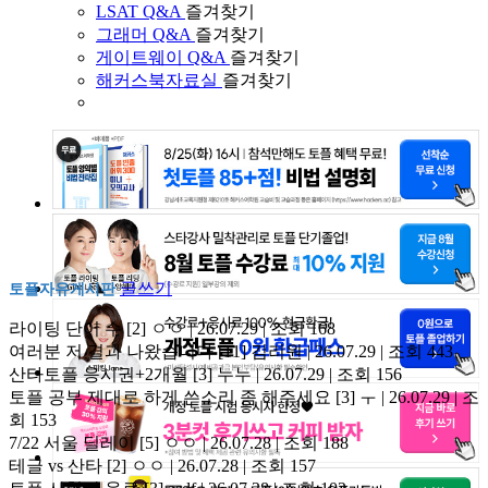
LSAT Q&A
즐겨찾기
그래머 Q&A
즐겨찾기
게이트웨이 Q&A
즐겨찾기
해커스북자료실
즐겨찾기
글쓰기
토플자유게시판
라이팅 단어 수
[2]
ㅇㅇ | 26.07.29 | 조회 168
여러분 저 결과 나왔습니다
[11]
김리원 | 26.07.29 | 조회 443
산타토플 응시권+2개월
[3]
누누 | 26.07.29 | 조회 156
토플 공부 제대로 하게 쓴소리 좀 해주세요
[3]
ㅜ | 26.07.29 | 조
회 153
7/22 서울 딜레이
[5]
ㅇㅇ | 26.07.28 | 조회 188
테글 vs 산타
[2]
ㅇㅇ | 26.07.28 | 조회 157