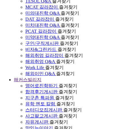
TESOL Q&A
즐겨찾기
MCAT 길라잡이
즐겨찾기
미의대진학 Q&A
즐겨찾기
DAT 길라잡이
즐겨찾기
미치대진학 Q&A
즐겨찾기
PCAT 길라잡이
즐겨찾기
미약대진학 Q&A
즐겨찾기
구인/구직게시판
즐겨찾기
비자&그린카드
즐겨찾기
해외취업 길라잡이
즐겨찾기
해외취업 Q&A
즐겨찾기
Work Life
즐겨찾기
해외이민 Q&A
즐겨찾기
해커스빌리지
영어로진학하기
즐겨찾기
합격후기게시판
즐겨찾기
지구촌 특파원
즐겨찾기
유학 멘토 칼럼
즐겨찾기
스터디모집게시판
즐겨찾기
사고팔고게시판
즐겨찾기
자유게시판
즐겨찾기
맛있는이야기
즐겨찾기